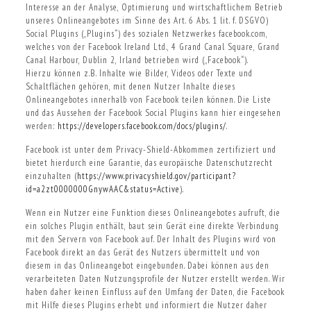
Interesse an der Analyse, Optimierung und wirtschaftlichem Betrieb
unseres Onlineangebotes im Sinne des Art. 6 Abs. 1 lit. f. DSGVO)
Social Plugins („Plugins“) des sozialen Netzwerkes facebook.com,
welches von der Facebook Ireland Ltd., 4 Grand Canal Square, Grand
Canal Harbour, Dublin 2, Irland betrieben wird („Facebook“).
Hierzu können z.B. Inhalte wie Bilder, Videos oder Texte und
Schaltflächen gehören, mit denen Nutzer Inhalte dieses
Onlineangebotes innerhalb von Facebook teilen können. Die Liste
und das Aussehen der Facebook Social Plugins kann hier eingesehen
werden:
https://developers.facebook.com/docs/plugins/
.
Facebook ist unter dem Privacy-Shield-Abkommen zertifiziert und
bietet hierdurch eine Garantie, das europäische Datenschutzrecht
einzuhalten (
https://www.privacyshield.gov/participant?
id=a2zt0000000GnywAAC&status=Active
).
Wenn ein Nutzer eine Funktion dieses Onlineangebotes aufruft, die
ein solches Plugin enthält, baut sein Gerät eine direkte Verbindung
mit den Servern von Facebook auf. Der Inhalt des Plugins wird von
Facebook direkt an das Gerät des Nutzers übermittelt und von
diesem in das Onlineangebot eingebunden. Dabei können aus den
verarbeiteten Daten Nutzungsprofile der Nutzer erstellt werden. Wir
haben daher keinen Einfluss auf den Umfang der Daten, die Facebook
mit Hilfe dieses Plugins erhebt und informiert die Nutzer daher