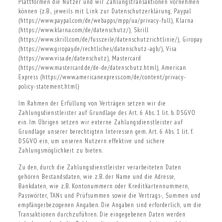
Plattformen die Nutzer und wir Zahlungstransaktionen vornehmen
können (z.B., jeweils mit Link zur Datenschutzerklärung, Paypal
(https://www.paypal.com/de/webapps/mpp/ua/privacy-full), Klarna
(https://www.klarna.com/de/datenschutz/), Skrill
(https://www.skrill.com/de/fusszeile/datenschutzrichtlinie/), Giropay
(https://www.giropay.de/rechtliches/datenschutz-agb/), Visa
(https://www.visa.de/datenschutz), Mastercard
(https://www.mastercard.de/de-de/datenschutz.html), American
Express (https://www.americanexpress.com/de/content/privacy-
policy-statement.html)
Im Rahmen der Erfüllung von Verträgen setzen wir die
Zahlungsdienstleister auf Grundlage des Art. 6 Abs. 1 lit. b. DSGVO
ein. Im Übrigen setzen wir externe Zahlungsdienstleister auf
Grundlage unserer berechtigten Interessen gem. Art. 6 Abs. 1 lit. f.
DSGVO ein, um unseren Nutzern effektive und sichere
Zahlungsmöglichkeit zu bieten.
Zu den, durch die Zahlungsdienstleister verarbeiteten Daten
gehören Bestandsdaten, wie z.B. der Name und die Adresse,
Bankdaten, wie z.B. Kontonummern oder Kreditkartennummern,
Passwörter, TANs und Prüfsummen sowie die Vertrags-, Summen und
empfängerbezogenen Angaben. Die Angaben sind erforderlich, um die
Transaktionen durchzuführen. Die eingegebenen Daten werden