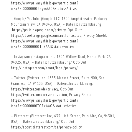
https://www.privacyshield.gov/participant?
id=a2zt0000000GnywAAC&status=Active
.
– Google/ YouTube (Google LLC, 1600 Amphitheatre Parkway,
Mountain View, CA 94043, USA) – Datenschutzerklärung:
https://policies.google.com/privacy
, Opt-Out:
https://adssettings.google.com/authenticated
, Privacy Shield:
https://www.privacyshield.gov/participant?
id=a2zt000000001L5AAI&status=Active
.
– Instagram (Instagram Inc., 1601 Willow Road, Menlo Park, CA,
94025, USA) – Datenschutzerklärung/ Opt-Out:
http://instagram.com/about/legal/privacy/
.
– Twitter (Twitter Inc., 1355 Market Street, Suite 900, San
Francisco, CA 94103, USA) – Datenschutzerklärung:
https://twitter.com/de/privacy
, Opt-Out:
https://twitter.com/personalization
, Privacy Shield:
https://www.privacyshield.gov/participant?
id=a2zt0000000TORzAAO&status=Active
.
– Pinterest (Pinterest Inc., 635 High Street, Palo Alto, CA, 94301,
USA) – Datenschutzerklärung/ Opt-Out:
https://about.pinterest.com/de/privacy-policy
.