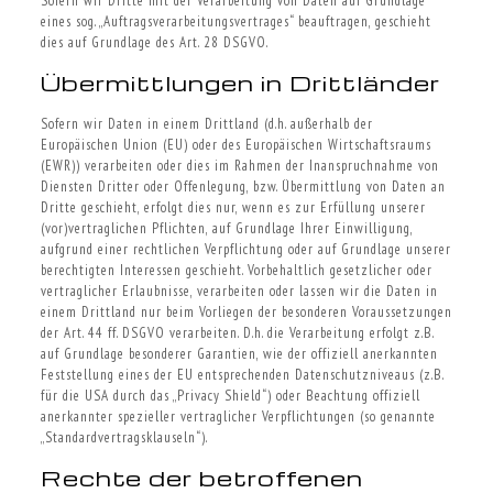
Sofern wir Dritte mit der Verarbeitung von Daten auf Grundlage
eines sog. „Auftragsverarbeitungsvertrages“ beauftragen, geschieht
dies auf Grundlage des Art. 28 DSGVO.
Übermittlungen in Drittländer
Sofern wir Daten in einem Drittland (d.h. außerhalb der
Europäischen Union (EU) oder des Europäischen Wirtschaftsraums
(EWR)) verarbeiten oder dies im Rahmen der Inanspruchnahme von
Diensten Dritter oder Offenlegung, bzw. Übermittlung von Daten an
Dritte geschieht, erfolgt dies nur, wenn es zur Erfüllung unserer
(vor)vertraglichen Pflichten, auf Grundlage Ihrer Einwilligung,
aufgrund einer rechtlichen Verpflichtung oder auf Grundlage unserer
berechtigten Interessen geschieht. Vorbehaltlich gesetzlicher oder
vertraglicher Erlaubnisse, verarbeiten oder lassen wir die Daten in
einem Drittland nur beim Vorliegen der besonderen Voraussetzungen
der Art. 44 ff. DSGVO verarbeiten. D.h. die Verarbeitung erfolgt z.B.
auf Grundlage besonderer Garantien, wie der offiziell anerkannten
Feststellung eines der EU entsprechenden Datenschutzniveaus (z.B.
für die USA durch das „Privacy Shield“) oder Beachtung offiziell
anerkannter spezieller vertraglicher Verpflichtungen (so genannte
„Standardvertragsklauseln“).
Rechte der betroffenen