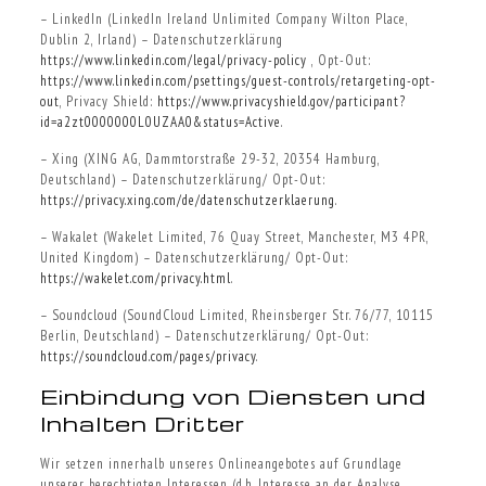
– LinkedIn (LinkedIn Ireland Unlimited Company Wilton Place,
Dublin 2, Irland) – Datenschutzerklärung
https://www.linkedin.com/legal/privacy-policy
, Opt-Out:
https://www.linkedin.com/psettings/guest-controls/retargeting-opt-
out
, Privacy Shield:
https://www.privacyshield.gov/participant?
id=a2zt0000000L0UZAA0&status=Active
.
– Xing (XING AG, Dammtorstraße 29-32, 20354 Hamburg,
Deutschland) – Datenschutzerklärung/ Opt-Out:
https://privacy.xing.com/de/datenschutzerklaerung
.
– Wakalet (Wakelet Limited, 76 Quay Street, Manchester, M3 4PR,
United Kingdom) – Datenschutzerklärung/ Opt-Out:
https://wakelet.com/privacy.html
.
– Soundcloud (SoundCloud Limited, Rheinsberger Str. 76/77, 10115
Berlin, Deutschland) – Datenschutzerklärung/ Opt-Out:
https://soundcloud.com/pages/privacy
.
Einbindung von Diensten und
Inhalten Dritter
Wir setzen innerhalb unseres Onlineangebotes auf Grundlage
unserer berechtigten Interessen (d.h. Interesse an der Analyse,