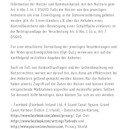
Information der Nutzer und Kommunikation mit den Nutzern gem.
Art. 6 Abs. 1 lit. f. DSGVO. Falls die Nutzer von den jeweiligen
Anbietern um eine Einwilligung in die Datenverarbeitung gebeten
werden (d.h. ihr Einverständnis z.B. über das Anhaken eines
Kontrollkästchens oder Bestätigung einer Schaltfläche erklären) ist
die Rechtsgrundlage der Verarbeitung Art. 6 Abs. 1 lit. a., Art. 7
DSGVO.
Für eine detaillierte Darstellung der jeweiligen Verarbeitungen und
der Widerspruchsmöglichkeiten (Opt-Out), verweisen wir auf die
nachfolgend verlinkten Angaben der Anbieter.
Auch im Fall von Auskunftsanfragen und der Geltendmachung von
Nutzerrechten, weisen wir darauf hin, dass diese am effektivsten bei
den Anbietern geltend gemacht werden können. Nur die Anbieter
haben jeweils Zugriff auf die Daten der Nutzer und können direkt
entsprechende Maßnahmen ergreifen und Auskünfte geben. Sollten
Sie dennoch Hilfe benötigen, dann können Sie sich an uns wenden.
– Facebook (Facebook Ireland Ltd., 4 Grand Canal Square, Grand
Canal Harbour, Dublin 2, Irland) – Datenschutzerklärung:
https://www.facebook.com/about/privacy/
, Opt-Out:
https://www.facebook.com/settings?tab=ads
und
http://www.youronlinechoices.com
, Privacy Shield: